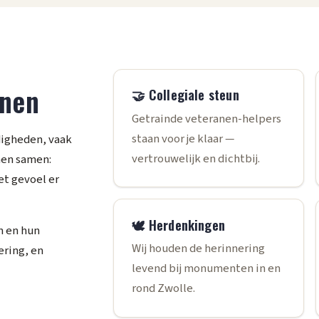
anen
🤝 Collegiale steun
Getrainde veteranen-helpers
staan voor je klaar —
igheden, vaak
vertrouwelijk en dichtbij.
 hen samen:
et gevoel er
🕊️ Herdenkingen
n en hun
Wij houden de herinnering
ering, en
levend bij monumenten in en
rond Zwolle.