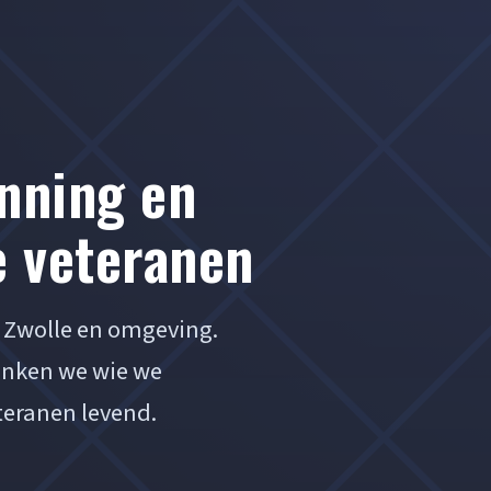
nning en
e veteranen
t Zwolle en omgeving.
enken we wie we
teranen levend.