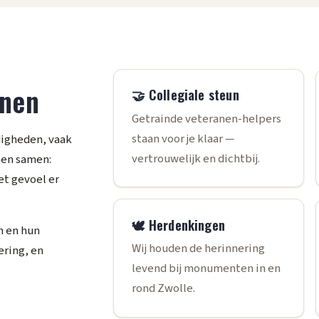
anen
🤝 Collegiale steun
Getrainde veteranen-helpers
staan voor je klaar —
igheden, vaak
vertrouwelijk en dichtbij.
 hen samen:
et gevoel er
🕊️ Herdenkingen
n en hun
Wij houden de herinnering
ering, en
levend bij monumenten in en
rond Zwolle.