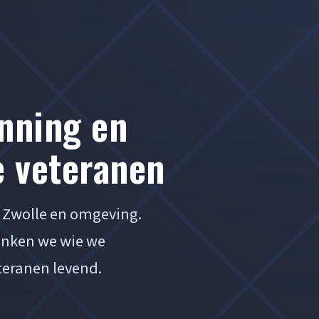
nning en
e veteranen
t Zwolle en omgeving.
enken we wie we
teranen levend.