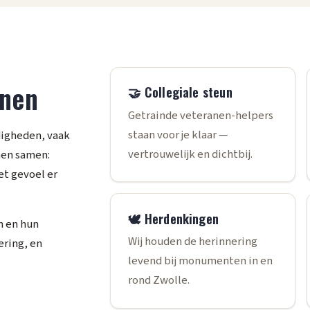
anen
🤝 Collegiale steun
Getrainde veteranen-helpers
staan voor je klaar —
igheden, vaak
vertrouwelijk en dichtbij.
 hen samen:
et gevoel er
🕊️ Herdenkingen
n en hun
Wij houden de herinnering
ering, en
levend bij monumenten in en
rond Zwolle.