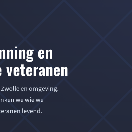
nning en
e veteranen
t Zwolle en omgeving.
enken we wie we
teranen levend.